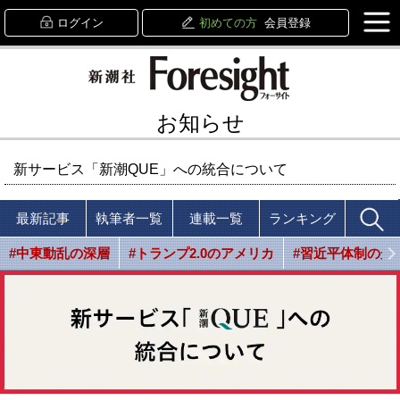
ログイン
初めての方
会員登録
お知らせ
新サービス「新潮QUE」への統合について
最新記事
執筆者一覧
連載一覧
ランキング
#中東動乱の深層
#トランプ2.0のアメリカ
#習近平体制の光