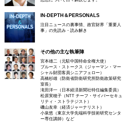
IN-DEPTH＆PERSONALS
注目ニュースの裏事情、政官財界「重要人
事」の先読み・読み解き
その他の主な執筆陣
宮本雄二（元駐中国特命全権大使）
ブルース・ストークス（ジャーマン・マー
シャル財団客員シニアフェロー）
高橋杉雄（防衛省防衛研究所防衛政策研究
室長）
滝田洋一（日本経済新聞社特任編集委員）
松原実穂子（NTT チーフ・サイバーセキュ
リティ・ストラテジスト）
磯山友幸（経済ジャーナリスト）
小泉悠（東京大学先端科学技術研究センタ
ー専任講師）など