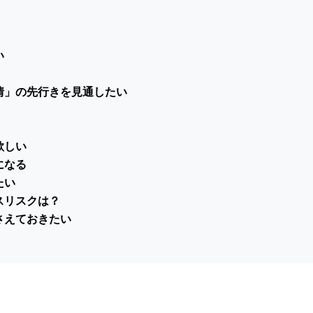
い
情」の先行きを見通したい
欲しい
になる
たい
スリスクは？
さえておきたい