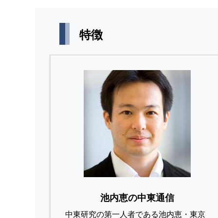
特徴
池内恵の中東通信
中東研究の第⼀⼈者である池内恵・東京