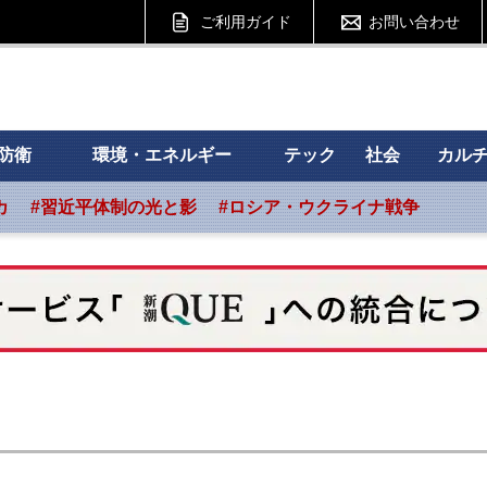
ご利用ガイド
お問い合わせ
 フォーサイト
防衛
環境・エネルギー
テック
社会
カル
カ
#習近平体制の光と影
#ロシア・ウクライナ戦争