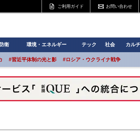
ご利用ガイド
お問い合わせ
 フォーサイト
防衛
環境・エネルギー
テック
社会
カル
カ
#習近平体制の光と影
#ロシア・ウクライナ戦争