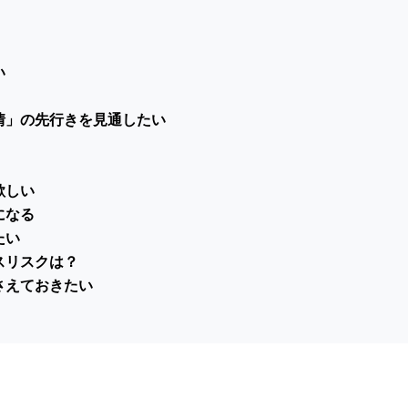
い
情」の先行きを見通したい
欲しい
になる
たい
スリスクは？
さえておきたい