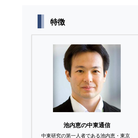
特徴
池内恵の中東通信
中東研究の第⼀⼈者である池内恵・東京