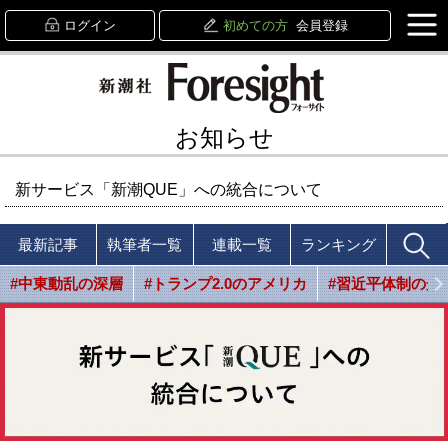
ログイン
初めての方
会員登録
お知らせ
新サービス「新潮QUE」への統合について
最新記事
執筆者一覧
連載一覧
ランキング
#中東動乱の深層
#トランプ2.0のアメリカ
#習近平体制の光