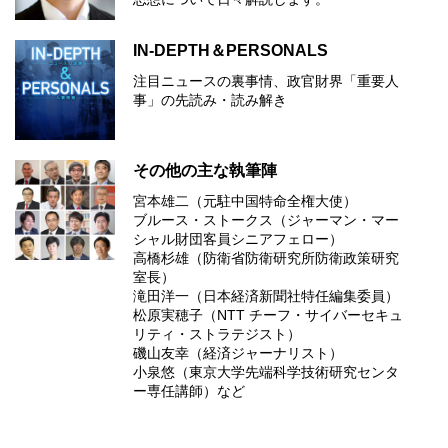
IN-DEPTH＆PERSONALS
注目ニュースの裏事情、政官財界「重要人
事」の先読み・読み解き
その他の主な執筆陣
宮本雄二（元駐中国特命全権大使）
ブルース・ストークス（ジャーマン・マー
シャル財団客員シニアフェロー）
高橋杉雄（防衛省防衛研究所防衛政策研究
室長）
滝田洋一（日本経済新聞社特任編集委員）
松原実穂子（NTT チーフ・サイバーセキュ
リティ・ストラテジスト）
磯山友幸（経済ジャーナリスト）
小泉悠（東京大学先端科学技術研究センタ
ー専任講師）など