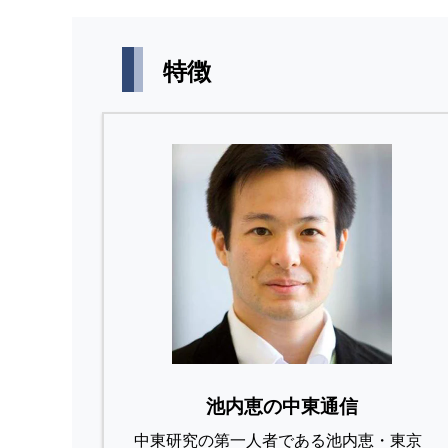
特徴
池内恵の中東通信
中東研究の第⼀⼈者である池内恵・東京