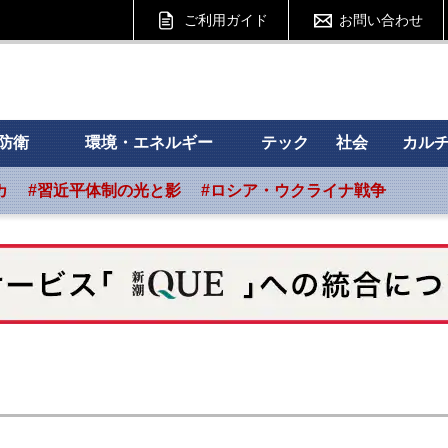
ご利用ガイド
お問い合わせ
 フォーサイト
防衛
環境・エネルギー
テック
社会
カル
カ
#習近平体制の光と影
#ロシア・ウクライナ戦争