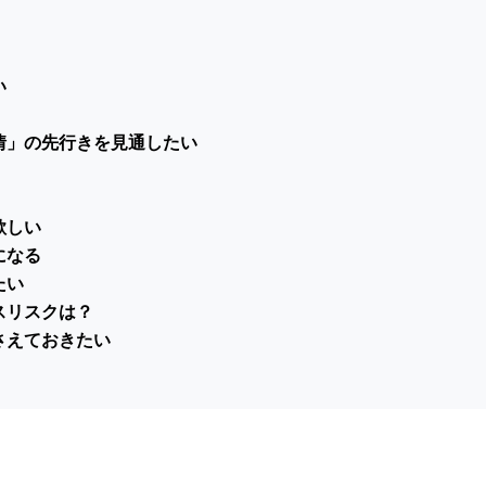
い
情」の先行きを見通したい
欲しい
になる
たい
スリスクは？
さえておきたい