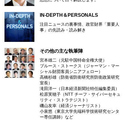
IN-DEPTH＆PERSONALS
注目ニュースの裏事情、政官財界「重要人
事」の先読み・読み解き
その他の主な執筆陣
宮本雄二（元駐中国特命全権大使）
ブルース・ストークス（ジャーマン・マー
シャル財団客員シニアフェロー）
高橋杉雄（防衛省防衛研究所防衛政策研究
室長）
滝田洋一（日本経済新聞社特任編集委員）
松原実穂子（NTT チーフ・サイバーセキュ
リティ・ストラテジスト）
磯山友幸（経済ジャーナリスト）
小泉悠（東京大学先端科学技術研究センタ
ー専任講師）など