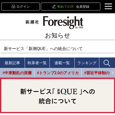
ログイン
初めての方
会員登録
お知らせ
新サービス「新潮QUE」への統合について
最新記事
執筆者一覧
連載一覧
ランキング
#中東動乱の深層
#トランプ2.0のアメリカ
#習近平体制の光