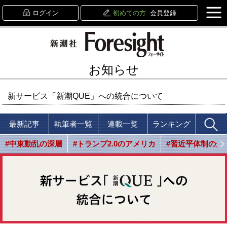
ログイン
初めての方
会員登録
お知らせ
新サービス「新潮QUE」への統合について
最新記事
執筆者一覧
連載一覧
ランキング
#中東動乱の深層
#トランプ2.0のアメリカ
#習近平体制の光