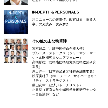
IN-DEPTH＆PERSONALS
注目ニュースの裏事情、政官財界「重要人
事」の先読み・読み解き
その他の主な執筆陣
宮本雄二（元駐中国特命全権大使）
ブルース・ストークス（ジャーマン・マー
シャル財団客員シニアフェロー）
高橋杉雄（防衛省防衛研究所防衛政策研究
室長）
滝田洋一（日本経済新聞社特任編集委員）
松原実穂子（NTT チーフ・サイバーセキュ
リティ・ストラテジスト）
磯山友幸（経済ジャーナリスト）
小泉悠（東京大学先端科学技術研究センタ
ー専任講師）など