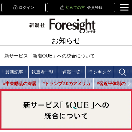
ログイン
初めての方
会員登録
お知らせ
新サービス「新潮QUE」への統合について
最新記事
執筆者一覧
連載一覧
ランキング
#中東動乱の深層
#トランプ2.0のアメリカ
#習近平体制の光