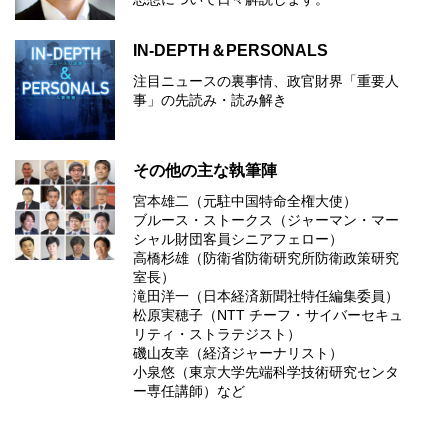
IN-DEPTH＆PERSONALS
注目ニュースの裏事情、政官財界「重要人
事」の先読み・読み解き
その他の主な執筆陣
宮本雄二（元駐中国特命全権大使）
ブルース・ストークス（ジャーマン・マー
シャル財団客員シニアフェロー）
高橋杉雄（防衛省防衛研究所防衛政策研究
室長）
滝田洋一（日本経済新聞社特任編集委員）
松原実穂子（NTT チーフ・サイバーセキュ
リティ・ストラテジスト）
磯山友幸（経済ジャーナリスト）
小泉悠（東京大学先端科学技術研究センタ
ー専任講師）など