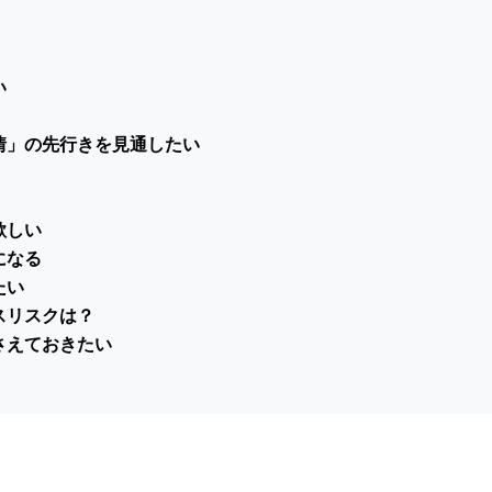
い
情」の先行きを見通したい
欲しい
になる
たい
スリスクは？
さえておきたい