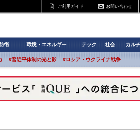
ご利用ガイド
お問い合わせ
 フォーサイト
防衛
環境・エネルギー
テック
社会
カル
カ
#習近平体制の光と影
#ロシア・ウクライナ戦争