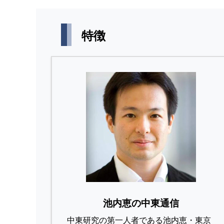
特徴
池内恵の中東通信
中東研究の第⼀⼈者である池内恵・東京