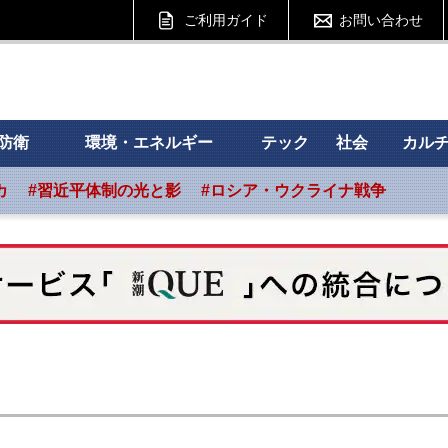
ご利用ガイド
お問い合わせ
 フォーサイト
防衛
環境・エネルギー
テック
社会
カル
カ
#習近平体制の光と影
#ロシア・ウクライナ戦争