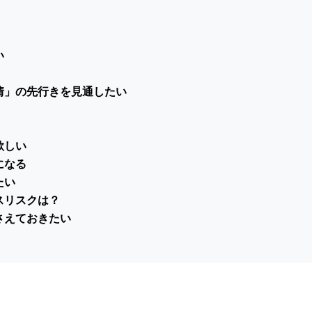
い
情」の先行きを見通したい
欲しい
になる
たい
スリスクは？
さえておきたい