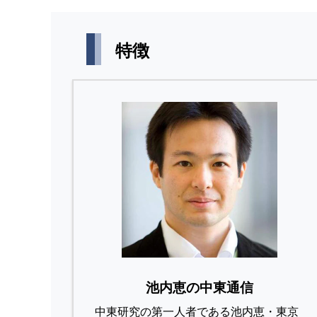
特徴
池内恵の中東通信
中東研究の第⼀⼈者である池内恵・東京