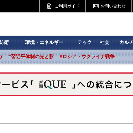
ご利用ガイド
お問い合わせ
 フォーサイト
防衛
環境・エネルギー
テック
社会
カル
カ
#習近平体制の光と影
#ロシア・ウクライナ戦争