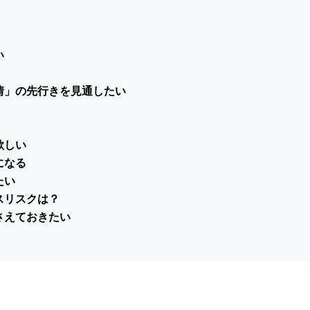
い
情」の先行きを見通したい
欲しい
になる
たい
スリスクは？
さえておきたい