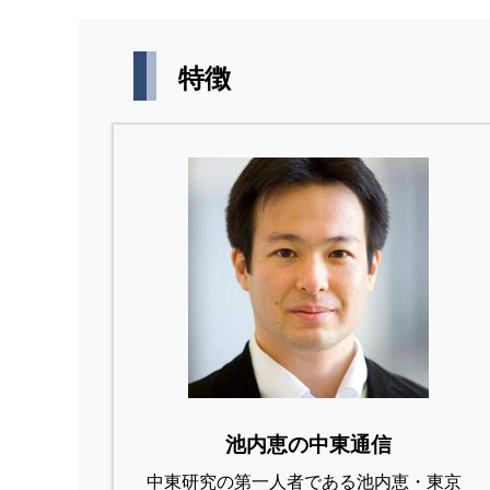
特徴
池内恵の中東通信
中東研究の第⼀⼈者である池内恵・東京