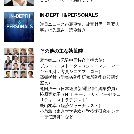
IN-DEPTH＆PERSONALS
注目ニュースの裏事情、政官財界「重要人
事」の先読み・読み解き
その他の主な執筆陣
宮本雄二（元駐中国特命全権大使）
ブルース・ストークス（ジャーマン・マー
シャル財団客員シニアフェロー）
高橋杉雄（防衛省防衛研究所防衛政策研究
室長）
滝田洋一（日本経済新聞社特任編集委員）
松原実穂子（NTT チーフ・サイバーセキュ
リティ・ストラテジスト）
磯山友幸（経済ジャーナリスト）
小泉悠（東京大学先端科学技術研究センタ
ー専任講師）など