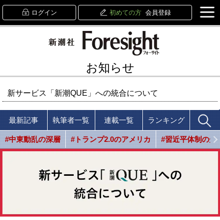
ログイン
初めての方
会員登録
お知らせ
新サービス「新潮QUE」への統合について
最新記事
執筆者一覧
連載一覧
ランキング
#中東動乱の深層
#トランプ2.0のアメリカ
#習近平体制の光