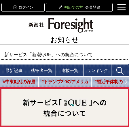
ログイン
初めての方
会員登録
お知らせ
新サービス「新潮QUE」への統合について
最新記事
執筆者一覧
連載一覧
ランキング
#中東動乱の深層
#トランプ2.0のアメリカ
#習近平体制の光