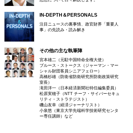
IN-DEPTH＆PERSONALS
注目ニュースの裏事情、政官財界「重要人
事」の先読み・読み解き
その他の主な執筆陣
宮本雄二（元駐中国特命全権大使）
ブルース・ストークス（ジャーマン・マー
シャル財団客員シニアフェロー）
高橋杉雄（防衛省防衛研究所防衛政策研究
室長）
滝田洋一（日本経済新聞社特任編集委員）
松原実穂子（NTT チーフ・サイバーセキュ
リティ・ストラテジスト）
磯山友幸（経済ジャーナリスト）
小泉悠（東京大学先端科学技術研究センタ
ー専任講師）など