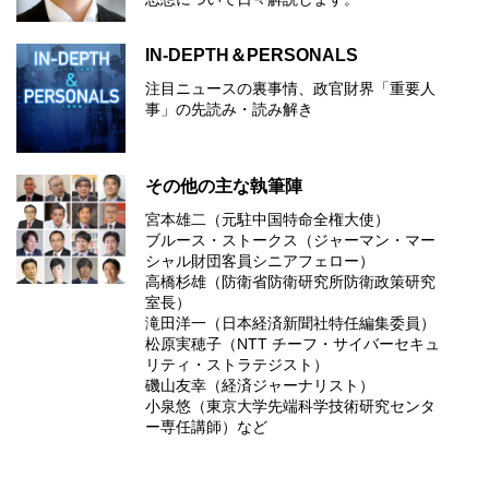
IN-DEPTH＆PERSONALS
注目ニュースの裏事情、政官財界「重要人
事」の先読み・読み解き
その他の主な執筆陣
宮本雄二（元駐中国特命全権大使）
ブルース・ストークス（ジャーマン・マー
シャル財団客員シニアフェロー）
高橋杉雄（防衛省防衛研究所防衛政策研究
室長）
滝田洋一（日本経済新聞社特任編集委員）
松原実穂子（NTT チーフ・サイバーセキュ
リティ・ストラテジスト）
磯山友幸（経済ジャーナリスト）
小泉悠（東京大学先端科学技術研究センタ
ー専任講師）など