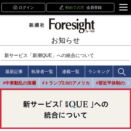
ログイン
初めての方
会員登録
お知らせ
新サービス「新潮QUE」への統合について
最新記事
執筆者一覧
連載一覧
ランキング
#中東動乱の深層
#トランプ2.0のアメリカ
#習近平体制の光