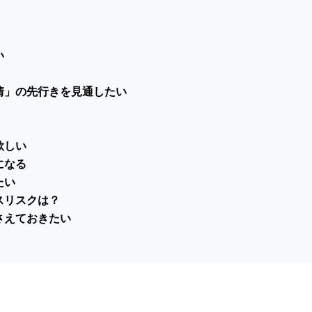
い
情」の先行きを見通したい
欲しい
になる
たい
スリスクは？
さえておきたい