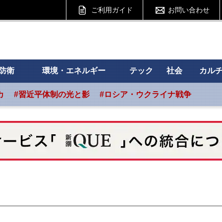
ご利用ガイド
お問い合わせ
 フォーサイト
防衛
環境・エネルギー
テック
社会
カル
カ
#習近平体制の光と影
#ロシア・ウクライナ戦争