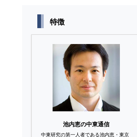
特徴
池内恵の中東通信
中東研究の第⼀⼈者である池内恵・東京