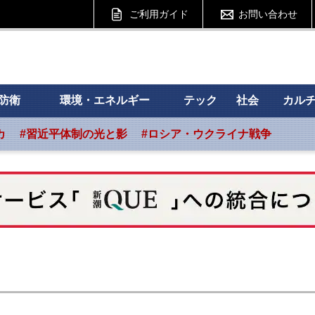
ご利用ガイド
お問い合わせ
 フォーサイト
防衛
環境・エネルギー
テック
社会
カル
カ
#習近平体制の光と影
#ロシア・ウクライナ戦争