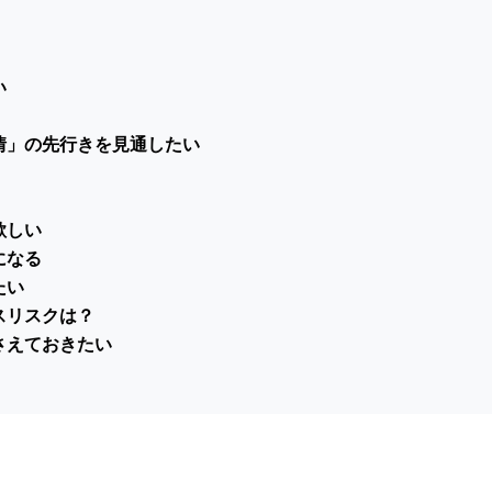
い
情」の先行きを見通したい
欲しい
になる
たい
スリスクは？
さえておきたい