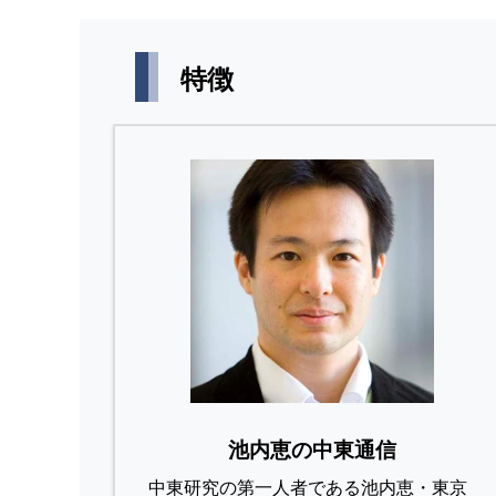
特徴
池内恵の中東通信
中東研究の第⼀⼈者である池内恵・東京