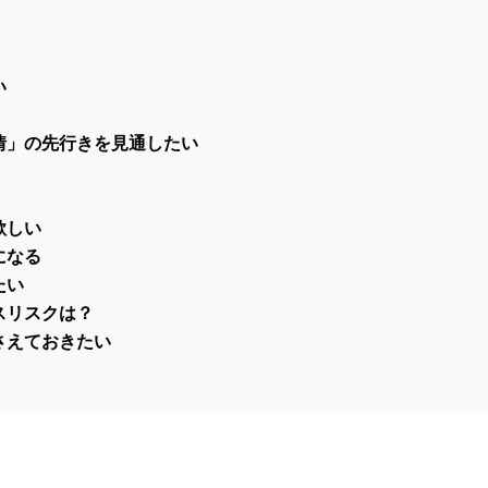
い
情」の先行きを見通したい
欲しい
になる
たい
スリスクは？
さえておきたい