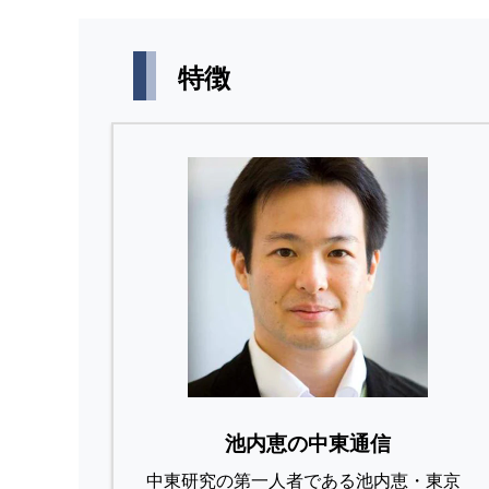
特徴
池内恵の中東通信
中東研究の第⼀⼈者である池内恵・東京