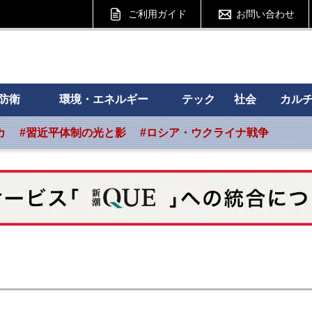
ご利用ガイド
お問い合わせ
 フォーサイト
防衛
環境・エネルギー
テック
社会
カル
カ
#習近平体制の光と影
#ロシア・ウクライナ戦争