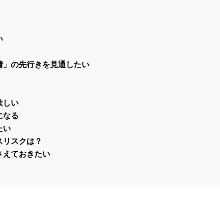
い
情」の先行きを見通したい
欲しい
になる
たい
スリスクは？
さえておきたい