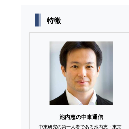
特徴
池内恵の中東通信
中東研究の第⼀⼈者である池内恵・東京