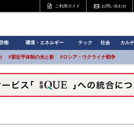
ご利用ガイド
お問い合わせ
 フォーサイト
防衛
環境・エネルギー
テック
社会
カル
カ
#習近平体制の光と影
#ロシア・ウクライナ戦争