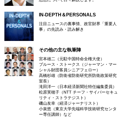
IN-DEPTH＆PERSONALS
注目ニュースの裏事情、政官財界「重要人
事」の先読み・読み解き
その他の主な執筆陣
宮本雄二（元駐中国特命全権大使）
ブルース・ストークス（ジャーマン・マー
シャル財団客員シニアフェロー）
高橋杉雄（防衛省防衛研究所防衛政策研究
室長）
滝田洋一（日本経済新聞社特任編集委員）
松原実穂子（NTT チーフ・サイバーセキュ
リティ・ストラテジスト）
磯山友幸（経済ジャーナリスト）
小泉悠（東京大学先端科学技術研究センタ
ー専任講師）など