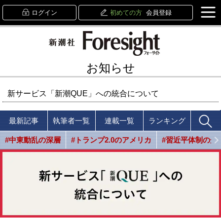
ログイン
初めての方
会員登録
お知らせ
新サービス「新潮QUE」への統合について
最新記事
執筆者一覧
連載一覧
ランキング
#中東動乱の深層
#トランプ2.0のアメリカ
#習近平体制の光