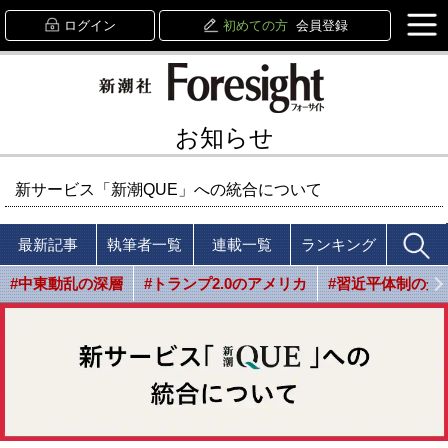
ログイン
初めての方
会員登録
お知らせ
新サービス「新潮QUE」への統合について
最新記事
執筆者一覧
連載一覧
ランキング
#中東動乱の深層
#トランプ2.0のアメリカ
#習近平体制の光