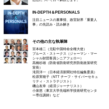
IN-DEPTH＆PERSONALS
注目ニュースの裏事情、政官財界「重要人
事」の先読み・読み解き
その他の主な執筆陣
宮本雄二（元駐中国特命全権大使）
ブルース・ストークス（ジャーマン・マー
シャル財団客員シニアフェロー）
高橋杉雄（防衛省防衛研究所防衛政策研究
室長）
滝田洋一（日本経済新聞社特任編集委員）
松原実穂子（NTT チーフ・サイバーセキュ
リティ・ストラテジスト）
磯山友幸（経済ジャーナリスト）
小泉悠（東京大学先端科学技術研究センタ
ー専任講師）など