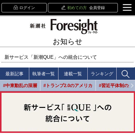
ログイン
初めての方
会員登録
お知らせ
新サービス「新潮QUE」への統合について
最新記事
執筆者一覧
連載一覧
ランキング
#中東動乱の深層
#トランプ2.0のアメリカ
#習近平体制の光