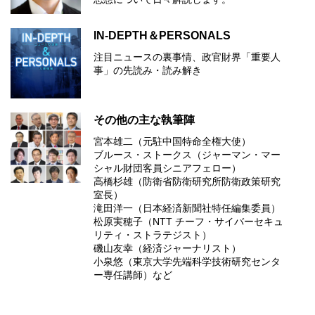
IN-DEPTH＆PERSONALS
注目ニュースの裏事情、政官財界「重要人
事」の先読み・読み解き
その他の主な執筆陣
宮本雄二（元駐中国特命全権大使）
ブルース・ストークス（ジャーマン・マー
シャル財団客員シニアフェロー）
高橋杉雄（防衛省防衛研究所防衛政策研究
室長）
滝田洋一（日本経済新聞社特任編集委員）
松原実穂子（NTT チーフ・サイバーセキュ
リティ・ストラテジスト）
磯山友幸（経済ジャーナリスト）
小泉悠（東京大学先端科学技術研究センタ
ー専任講師）など