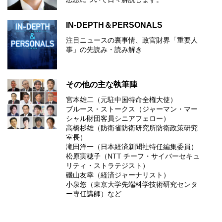
IN-DEPTH＆PERSONALS
注目ニュースの裏事情、政官財界「重要人
事」の先読み・読み解き
その他の主な執筆陣
宮本雄二（元駐中国特命全権大使）
ブルース・ストークス（ジャーマン・マー
シャル財団客員シニアフェロー）
高橋杉雄（防衛省防衛研究所防衛政策研究
室長）
滝田洋一（日本経済新聞社特任編集委員）
松原実穂子（NTT チーフ・サイバーセキュ
リティ・ストラテジスト）
磯山友幸（経済ジャーナリスト）
小泉悠（東京大学先端科学技術研究センタ
ー専任講師）など