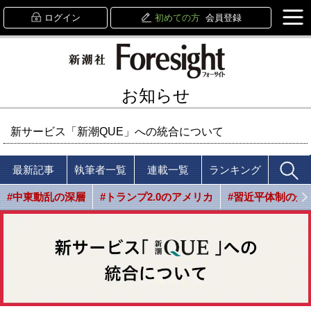
ログイン
初めての方
会員登録
お知らせ
新サービス「新潮QUE」への統合について
最新記事
執筆者一覧
連載一覧
ランキング
#中東動乱の深層
#トランプ2.0のアメリカ
#習近平体制の光