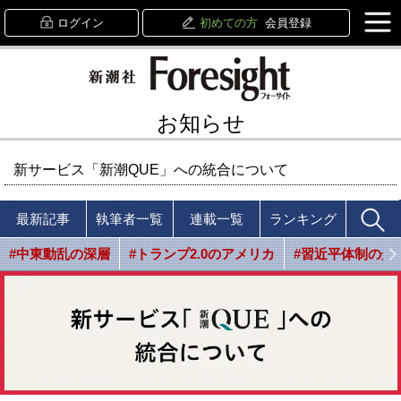
ログイン
初めての方
会員登録
お知らせ
新サービス「新潮QUE」への統合について
最新記事
執筆者一覧
連載一覧
ランキング
#中東動乱の深層
#トランプ2.0のアメリカ
#習近平体制の光