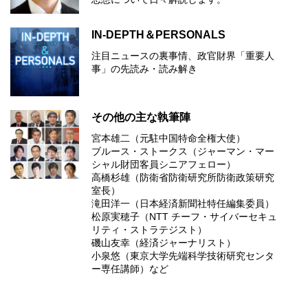
IN-DEPTH＆PERSONALS
注目ニュースの裏事情、政官財界「重要人
事」の先読み・読み解き
その他の主な執筆陣
宮本雄二（元駐中国特命全権大使）
ブルース・ストークス（ジャーマン・マー
シャル財団客員シニアフェロー）
高橋杉雄（防衛省防衛研究所防衛政策研究
室長）
滝田洋一（日本経済新聞社特任編集委員）
松原実穂子（NTT チーフ・サイバーセキュ
リティ・ストラテジスト）
磯山友幸（経済ジャーナリスト）
小泉悠（東京大学先端科学技術研究センタ
ー専任講師）など