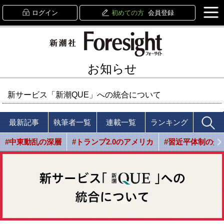
ログイン
初めての方
会員登録
お知らせ
新サービス「新潮QUE」への統合について
最新記事
執筆者一覧
連載一覧
ランキング
#中東動乱の深層
#トランプ2.0のアメリカ
#習近平体制の光