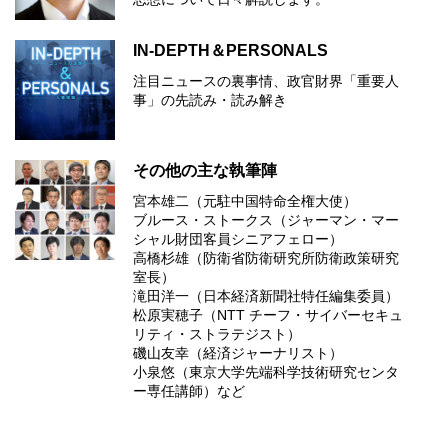
IN-DEPTH＆PERSONALS
注目ニュースの裏事情、政官財界「重要人
事」の先読み・読み解き
その他の主な執筆陣
宮本雄二（元駐中国特命全権大使）
ブルース・ストークス（ジャーマン・マー
シャル財団客員シニアフェロー）
高橋杉雄（防衛省防衛研究所防衛政策研究
室長）
滝田洋一（日本経済新聞社特任編集委員）
松原実穂子（NTT チーフ・サイバーセキュ
リティ・ストラテジスト）
磯山友幸（経済ジャーナリスト）
小泉悠（東京大学先端科学技術研究センタ
ー専任講師）など