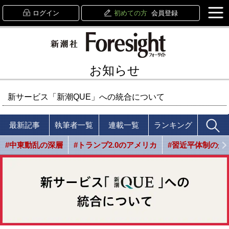
ログイン
初めての方
会員登録
お知らせ
新サービス「新潮QUE」への統合について
最新記事
執筆者一覧
連載一覧
ランキング
#中東動乱の深層
#トランプ2.0のアメリカ
#習近平体制の光