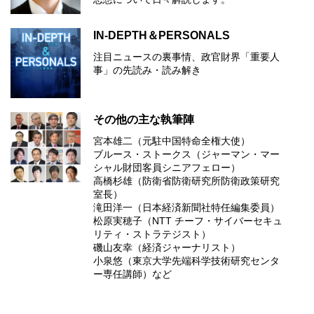
IN-DEPTH＆PERSONALS
注目ニュースの裏事情、政官財界「重要人
事」の先読み・読み解き
その他の主な執筆陣
宮本雄二（元駐中国特命全権大使）
ブルース・ストークス（ジャーマン・マー
シャル財団客員シニアフェロー）
高橋杉雄（防衛省防衛研究所防衛政策研究
室長）
滝田洋一（日本経済新聞社特任編集委員）
松原実穂子（NTT チーフ・サイバーセキュ
リティ・ストラテジスト）
磯山友幸（経済ジャーナリスト）
小泉悠（東京大学先端科学技術研究センタ
ー専任講師）など