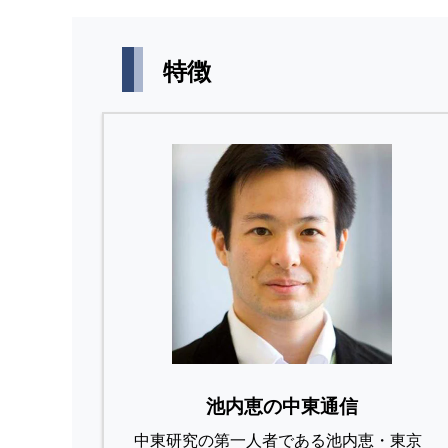
特徴
池内恵の中東通信
中東研究の第⼀⼈者である池内恵・東京