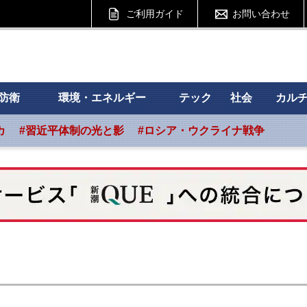
ご利用ガイド
お問い合わせ
 フォーサイト
防衛
環境・エネルギー
テック
社会
カル
カ
#習近平体制の光と影
#ロシア・ウクライナ戦争