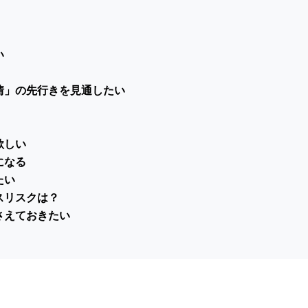
い
情」の先行きを見通したい
欲しい
になる
たい
スリスクは？
さえておきたい