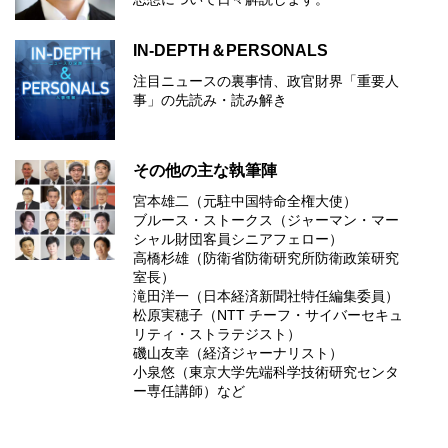
IN-DEPTH＆PERSONALS
注目ニュースの裏事情、政官財界「重要人
事」の先読み・読み解き
その他の主な執筆陣
宮本雄二（元駐中国特命全権大使）
ブルース・ストークス（ジャーマン・マー
シャル財団客員シニアフェロー）
高橋杉雄（防衛省防衛研究所防衛政策研究
室長）
滝田洋一（日本経済新聞社特任編集委員）
松原実穂子（NTT チーフ・サイバーセキュ
リティ・ストラテジスト）
磯山友幸（経済ジャーナリスト）
小泉悠（東京大学先端科学技術研究センタ
ー専任講師）など