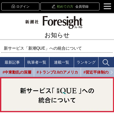
ログイン
初めての方
会員登録
お知らせ
新サービス「新潮QUE」への統合について
最新記事
執筆者一覧
連載一覧
ランキング
#中東動乱の深層
#トランプ2.0のアメリカ
#習近平体制の光