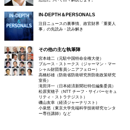
IN-DEPTH＆PERSONALS
注目ニュースの裏事情、政官財界「重要人
事」の先読み・読み解き
その他の主な執筆陣
宮本雄二（元駐中国特命全権大使）
ブルース・ストークス（ジャーマン・マー
シャル財団客員シニアフェロー）
高橋杉雄（防衛省防衛研究所防衛政策研究
室長）
滝田洋一（日本経済新聞社特任編集委員）
松原実穂子（NTT チーフ・サイバーセキュ
リティ・ストラテジスト）
磯山友幸（経済ジャーナリスト）
小泉悠（東京大学先端科学技術研究センタ
ー専任講師）など