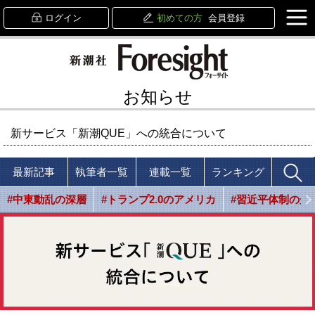
ログイン
初めての方
会員登録
お知らせ
新サービス「新潮QUE」への統合について
最新記事
執筆者一覧
連載一覧
ランキング
#中東動乱の深層
#トランプ2.0のアメリカ
#習近平体制の光