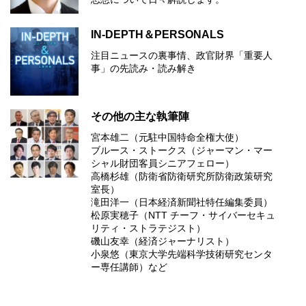
IN-DEPTH＆PERSONALS
注目ニュースの裏事情、政官財界「重要人
事」の先読み・読み解き
その他の主な執筆陣
宮本雄二（元駐中国特命全権大使）
ブルース・ストークス（ジャーマン・マー
シャル財団客員シニアフェロー）
高橋杉雄（防衛省防衛研究所防衛政策研究
室長）
滝田洋一（日本経済新聞社特任編集委員）
松原実穂子（NTT チーフ・サイバーセキュ
リティ・ストラテジスト）
磯山友幸（経済ジャーナリスト）
小泉悠（東京大学先端科学技術研究センタ
ー専任講師）など