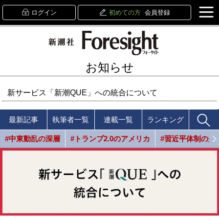
ログイン
初めての方
会員登録
お知らせ
新サービス「新潮QUE」への統合について
最新記事
執筆者一覧
連載一覧
ランキング
#中東動乱の深層
#トランプ2.0のアメリカ
#習近平体制の光