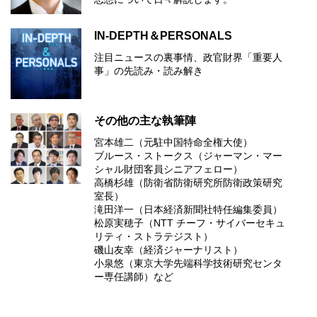
IN-DEPTH＆PERSONALS
注目ニュースの裏事情、政官財界「重要人
事」の先読み・読み解き
その他の主な執筆陣
宮本雄二（元駐中国特命全権大使）
ブルース・ストークス（ジャーマン・マー
シャル財団客員シニアフェロー）
高橋杉雄（防衛省防衛研究所防衛政策研究
室長）
滝田洋一（日本経済新聞社特任編集委員）
松原実穂子（NTT チーフ・サイバーセキュ
リティ・ストラテジスト）
磯山友幸（経済ジャーナリスト）
小泉悠（東京大学先端科学技術研究センタ
ー専任講師）など