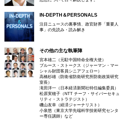
IN-DEPTH＆PERSONALS
注目ニュースの裏事情、政官財界「重要人
事」の先読み・読み解き
その他の主な執筆陣
宮本雄二（元駐中国特命全権大使）
ブルース・ストークス（ジャーマン・マー
シャル財団客員シニアフェロー）
高橋杉雄（防衛省防衛研究所防衛政策研究
室長）
滝田洋一（日本経済新聞社特任編集委員）
松原実穂子（NTT チーフ・サイバーセキュ
リティ・ストラテジスト）
磯山友幸（経済ジャーナリスト）
小泉悠（東京大学先端科学技術研究センタ
ー専任講師）など