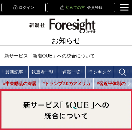
ログイン
初めての方
会員登録
お知らせ
新サービス「新潮QUE」への統合について
最新記事
執筆者一覧
連載一覧
ランキング
#中東動乱の深層
#トランプ2.0のアメリカ
#習近平体制の光