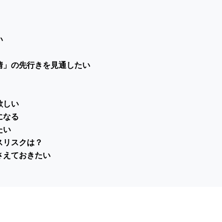
い
情」の先行きを見通したい
欲しい
になる
たい
スリスクは？
さえておきたい