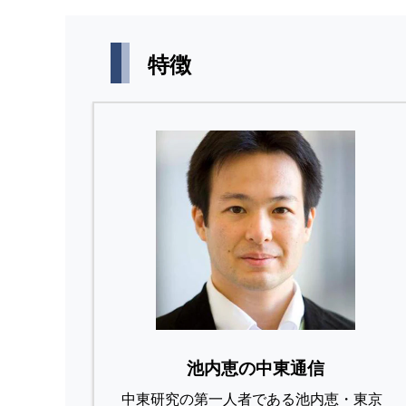
特徴
池内恵の中東通信
中東研究の第⼀⼈者である池内恵・東京