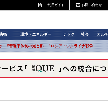
ご利用ガイド
お問い合わせ
 フォーサイト
防衛
環境・エネルギー
テック
社会
カル
カ
#習近平体制の光と影
#ロシア・ウクライナ戦争