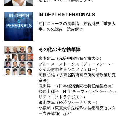
IN-DEPTH＆PERSONALS
注目ニュースの裏事情、政官財界「重要人
事」の先読み・読み解き
その他の主な執筆陣
宮本雄二（元駐中国特命全権大使）
ブルース・ストークス（ジャーマン・マー
シャル財団客員シニアフェロー）
高橋杉雄（防衛省防衛研究所防衛政策研究
室長）
滝田洋一（日本経済新聞社特任編集委員）
松原実穂子（NTT チーフ・サイバーセキュ
リティ・ストラテジスト）
磯山友幸（経済ジャーナリスト）
小泉悠（東京大学先端科学技術研究センタ
ー専任講師）など