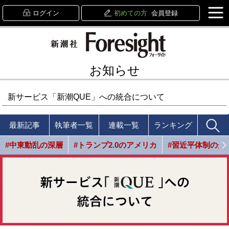
ログイン
初めての方
会員登録
お知らせ
新サービス「新潮QUE」への統合について
最新記事
執筆者一覧
連載一覧
ランキング
#中東動乱の深層
#トランプ2.0のアメリカ
#習近平体制の光