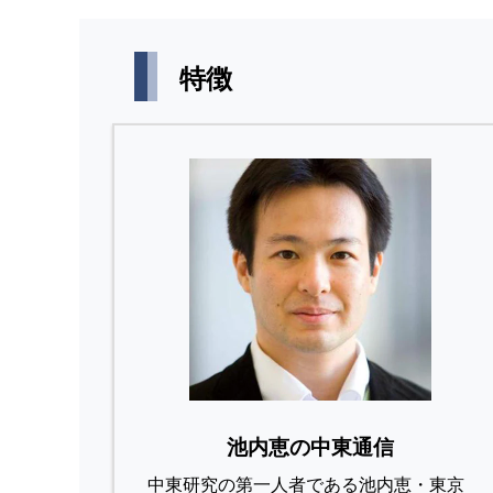
特徴
池内恵の中東通信
中東研究の第⼀⼈者である池内恵・東京