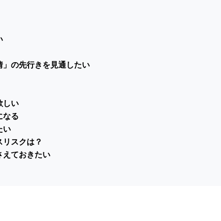
い
情」の先行きを見通したい
欲しい
になる
たい
スリスクは？
さえておきたい