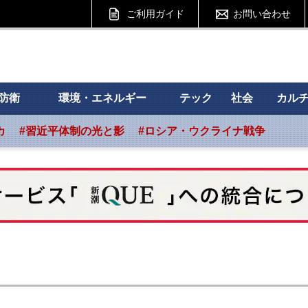
ご利用ガイド
お問い合わせ
 フォーサイト
防衛
環境・エネルギー
テック
社会
カル
カ
#習近平体制の光と影
#ロシア・ウクライナ戦争