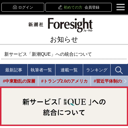
ログイン
初めての方
会員登録
お知らせ
新サービス「新潮QUE」への統合について
最新記事
執筆者一覧
連載一覧
ランキング
#中東動乱の深層
#トランプ2.0のアメリカ
#習近平体制の光