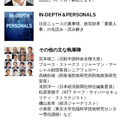
IN-DEPTH＆PERSONALS
注目ニュースの裏事情、政官財界「重要人
事」の先読み・読み解き
その他の主な執筆陣
宮本雄二（元駐中国特命全権大使）
ブルース・ストークス（ジャーマン・マー
シャル財団客員シニアフェロー）
高橋杉雄（防衛省防衛研究所防衛政策研究
室長）
滝田洋一（日本経済新聞社特任編集委員）
松原実穂子（NTT チーフ・サイバーセキュ
リティ・ストラテジスト）
磯山友幸（経済ジャーナリスト）
小泉悠（東京大学先端科学技術研究センタ
ー専任講師）など