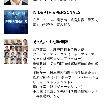
IN-DEPTH＆PERSONALS
注目ニュースの裏事情、政官財界「重要人
事」の先読み・読み解き
その他の主な執筆陣
宮本雄二（元駐中国特命全権大使）
ブルース・ストークス（ジャーマン・マー
シャル財団客員シニアフェロー）
高橋杉雄（防衛省防衛研究所防衛政策研究
室長）
滝田洋一（日本経済新聞社特任編集委員）
松原実穂子（NTT チーフ・サイバーセキュ
リティ・ストラテジスト）
磯山友幸（経済ジャーナリスト）
小泉悠（東京大学先端科学技術研究センタ
ー専任講師）など