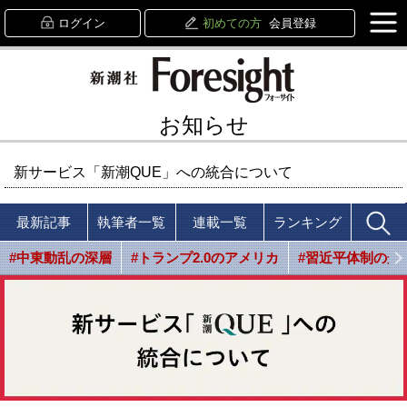
ログイン
初めての方
会員登録
お知らせ
新サービス「新潮QUE」への統合について
最新記事
執筆者一覧
連載一覧
ランキング
#中東動乱の深層
#トランプ2.0のアメリカ
#習近平体制の光