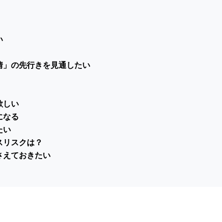
い
情」の先行きを見通したい
欲しい
になる
たい
スリスクは？
さえておきたい