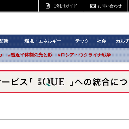
ご利用ガイド
お問い合わせ
 フォーサイト
防衛
環境・エネルギー
テック
社会
カル
カ
#習近平体制の光と影
#ロシア・ウクライナ戦争