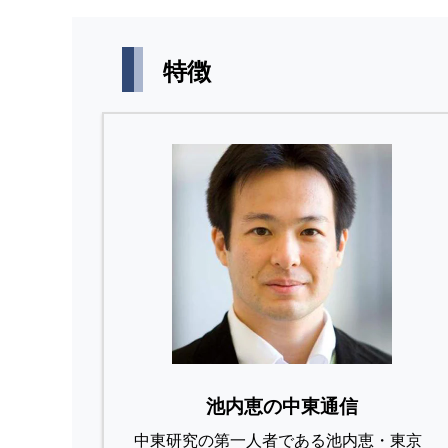
特徴
池内恵の中東通信
中東研究の第⼀⼈者である池内恵・東京