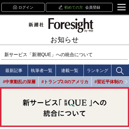
ログイン
初めての方
会員登録
お知らせ
新サービス「新潮QUE」への統合について
最新記事
執筆者一覧
連載一覧
ランキング
#中東動乱の深層
#トランプ2.0のアメリカ
#習近平体制の光