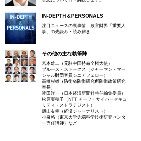
IN-DEPTH＆PERSONALS
注目ニュースの裏事情、政官財界「重要人
事」の先読み・読み解き
その他の主な執筆陣
宮本雄二（元駐中国特命全権大使）
ブルース・ストークス（ジャーマン・マー
シャル財団客員シニアフェロー）
高橋杉雄（防衛省防衛研究所防衛政策研究
室長）
滝田洋一（日本経済新聞社特任編集委員）
松原実穂子（NTT チーフ・サイバーセキュ
リティ・ストラテジスト）
磯山友幸（経済ジャーナリスト）
小泉悠（東京大学先端科学技術研究センタ
ー専任講師）など