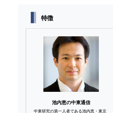
特徴
池内恵の中東通信
中東研究の第⼀⼈者である池内恵・東京