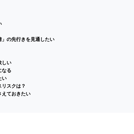
い
情」の先行きを見通したい
欲しい
になる
たい
スリスクは？
さえておきたい