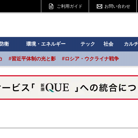
ご利用ガイド
お問い合わせ
 フォーサイト
防衛
環境・エネルギー
テック
社会
カル
カ
#習近平体制の光と影
#ロシア・ウクライナ戦争