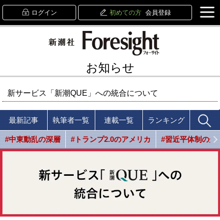
ログイン
初めての方
会員登録
お知らせ
新サービス「新潮QUE」への統合について
最新記事
執筆者一覧
連載一覧
ランキング
#中東動乱の深層
#トランプ2.0のアメリカ
#習近平体制の光