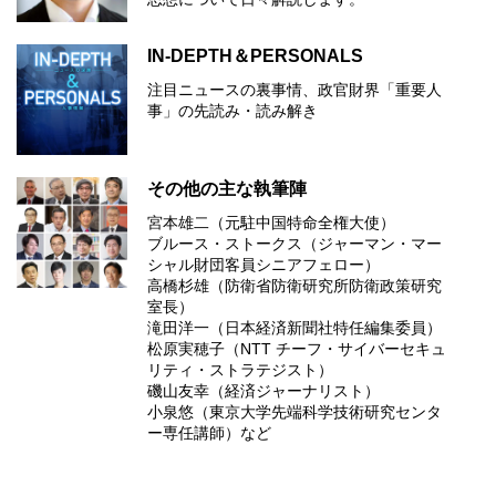
IN-DEPTH＆PERSONALS
注目ニュースの裏事情、政官財界「重要人
事」の先読み・読み解き
その他の主な執筆陣
宮本雄二（元駐中国特命全権大使）
ブルース・ストークス（ジャーマン・マー
シャル財団客員シニアフェロー）
高橋杉雄（防衛省防衛研究所防衛政策研究
室長）
滝田洋一（日本経済新聞社特任編集委員）
松原実穂子（NTT チーフ・サイバーセキュ
リティ・ストラテジスト）
磯山友幸（経済ジャーナリスト）
小泉悠（東京大学先端科学技術研究センタ
ー専任講師）など