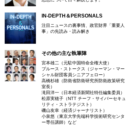
IN-DEPTH＆PERSONALS
注目ニュースの裏事情、政官財界「重要人
事」の先読み・読み解き
その他の主な執筆陣
宮本雄二（元駐中国特命全権大使）
ブルース・ストークス（ジャーマン・マー
シャル財団客員シニアフェロー）
高橋杉雄（防衛省防衛研究所防衛政策研究
室長）
滝田洋一（日本経済新聞社特任編集委員）
松原実穂子（NTT チーフ・サイバーセキュ
リティ・ストラテジスト）
磯山友幸（経済ジャーナリスト）
小泉悠（東京大学先端科学技術研究センタ
ー専任講師）など