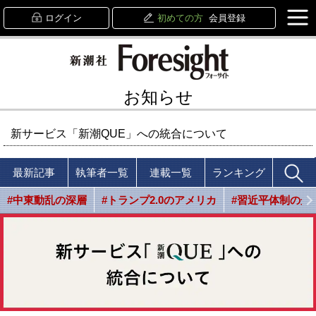
ログイン
初めての方
会員登録
お知らせ
新サービス「新潮QUE」への統合について
最新記事
執筆者一覧
連載一覧
ランキング
#中東動乱の深層
#トランプ2.0のアメリカ
#習近平体制の光