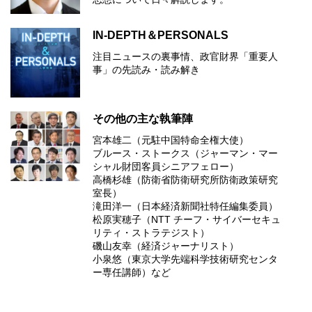
IN-DEPTH＆PERSONALS
注目ニュースの裏事情、政官財界「重要人
事」の先読み・読み解き
その他の主な執筆陣
宮本雄二（元駐中国特命全権大使）
ブルース・ストークス（ジャーマン・マー
シャル財団客員シニアフェロー）
高橋杉雄（防衛省防衛研究所防衛政策研究
室長）
滝田洋一（日本経済新聞社特任編集委員）
松原実穂子（NTT チーフ・サイバーセキュ
リティ・ストラテジスト）
磯山友幸（経済ジャーナリスト）
小泉悠（東京大学先端科学技術研究センタ
ー専任講師）など