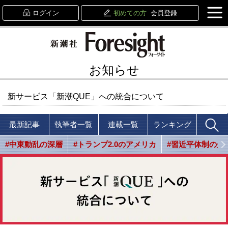
ログイン
初めての方
会員登録
お知らせ
新サービス「新潮QUE」への統合について
最新記事
執筆者一覧
連載一覧
ランキング
#中東動乱の深層
#トランプ2.0のアメリカ
#習近平体制の光