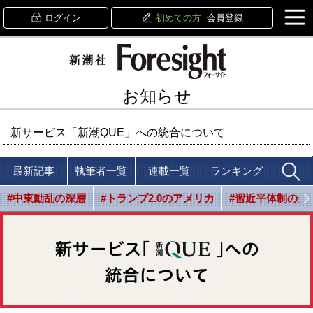
ログイン
初めての方
会員登録
お知らせ
新サービス「新潮QUE」への統合について
最新記事
執筆者一覧
連載一覧
ランキング
#中東動乱の深層
#トランプ2.0のアメリカ
#習近平体制の光