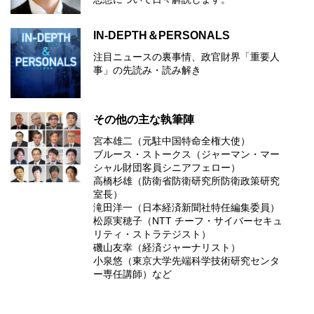
IN-DEPTH＆PERSONALS
注目ニュースの裏事情、政官財界「重要人
事」の先読み・読み解き
その他の主な執筆陣
宮本雄二（元駐中国特命全権大使）
ブルース・ストークス（ジャーマン・マー
シャル財団客員シニアフェロー）
高橋杉雄（防衛省防衛研究所防衛政策研究
室長）
滝田洋一（日本経済新聞社特任編集委員）
松原実穂子（NTT チーフ・サイバーセキュ
リティ・ストラテジスト）
磯山友幸（経済ジャーナリスト）
小泉悠（東京大学先端科学技術研究センタ
ー専任講師）など