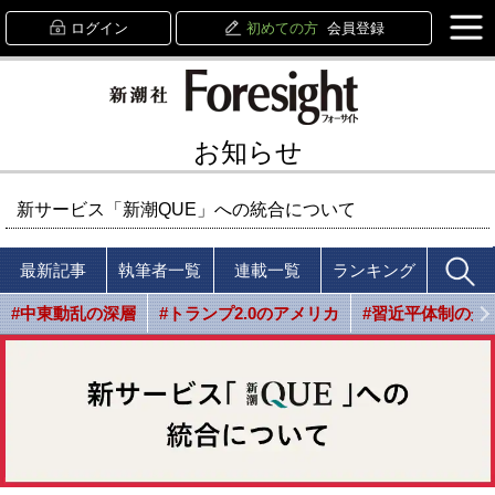
ログイン
初めての方
会員登録
お知らせ
新サービス「新潮QUE」への統合について
最新記事
執筆者一覧
連載一覧
ランキング
#中東動乱の深層
#トランプ2.0のアメリカ
#習近平体制の光