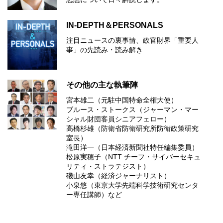
IN-DEPTH＆PERSONALS
注目ニュースの裏事情、政官財界「重要人
事」の先読み・読み解き
その他の主な執筆陣
宮本雄二（元駐中国特命全権大使）
ブルース・ストークス（ジャーマン・マー
シャル財団客員シニアフェロー）
高橋杉雄（防衛省防衛研究所防衛政策研究
室長）
滝田洋一（日本経済新聞社特任編集委員）
松原実穂子（NTT チーフ・サイバーセキュ
リティ・ストラテジスト）
磯山友幸（経済ジャーナリスト）
小泉悠（東京大学先端科学技術研究センタ
ー専任講師）など