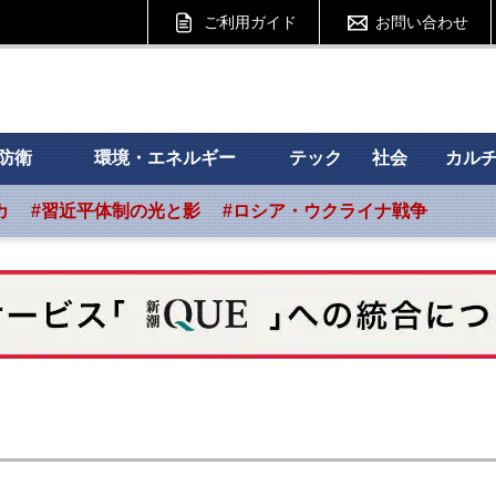
ご利用ガイド
お問い合わせ
 フォーサイト
防衛
環境・エネルギー
テック
社会
カル
カ
#習近平体制の光と影
#ロシア・ウクライナ戦争