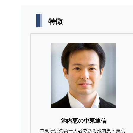
特徴
池内恵の中東通信
中東研究の第⼀⼈者である池内恵・東京