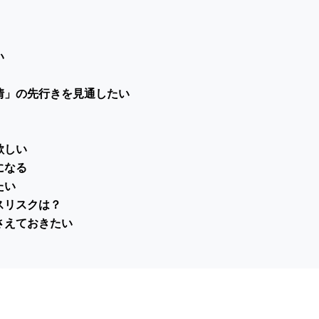
い
情」の先行きを見通したい
欲しい
になる
たい
スリスクは？
さえておきたい