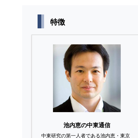
特徴
池内恵の中東通信
中東研究の第⼀⼈者である池内恵・東京