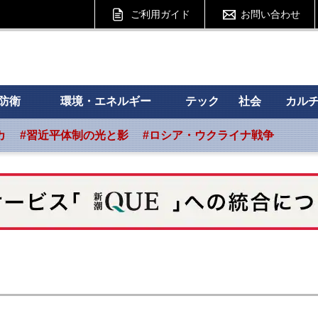
ご利用ガイド
お問い合わせ
 フォーサイト
防衛
環境・エネルギー
テック
社会
カル
カ
#習近平体制の光と影
#ロシア・ウクライナ戦争