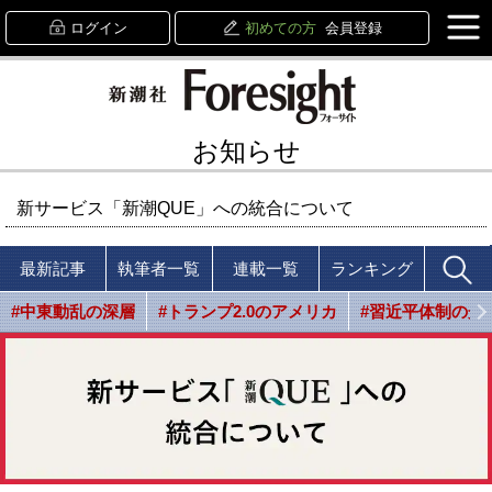
ログイン
初めての方
会員登録
お知らせ
新サービス「新潮QUE」への統合について
最新記事
執筆者一覧
連載一覧
ランキング
#中東動乱の深層
#トランプ2.0のアメリカ
#習近平体制の光