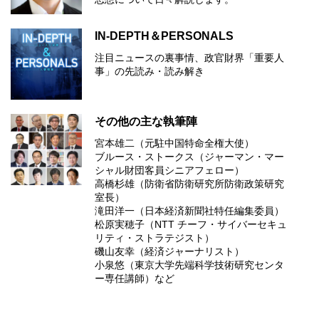
IN-DEPTH＆PERSONALS
注目ニュースの裏事情、政官財界「重要人
事」の先読み・読み解き
その他の主な執筆陣
宮本雄二（元駐中国特命全権大使）
ブルース・ストークス（ジャーマン・マー
シャル財団客員シニアフェロー）
高橋杉雄（防衛省防衛研究所防衛政策研究
室長）
滝田洋一（日本経済新聞社特任編集委員）
松原実穂子（NTT チーフ・サイバーセキュ
リティ・ストラテジスト）
磯山友幸（経済ジャーナリスト）
小泉悠（東京大学先端科学技術研究センタ
ー専任講師）など