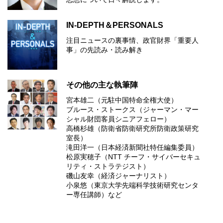
IN-DEPTH＆PERSONALS
注目ニュースの裏事情、政官財界「重要人
事」の先読み・読み解き
その他の主な執筆陣
宮本雄二（元駐中国特命全権大使）
ブルース・ストークス（ジャーマン・マー
シャル財団客員シニアフェロー）
高橋杉雄（防衛省防衛研究所防衛政策研究
室長）
滝田洋一（日本経済新聞社特任編集委員）
松原実穂子（NTT チーフ・サイバーセキュ
リティ・ストラテジスト）
磯山友幸（経済ジャーナリスト）
小泉悠（東京大学先端科学技術研究センタ
ー専任講師）など