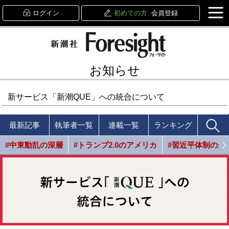
ログイン
初めての方
会員登録
お知らせ
新サービス「新潮QUE」への統合について
最新記事
執筆者一覧
連載一覧
ランキング
#中東動乱の深層
#トランプ2.0のアメリカ
#習近平体制の光