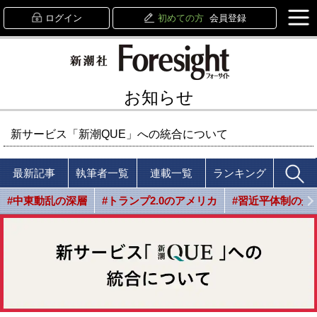
ログイン
初めての方
会員登録
お知らせ
新サービス「新潮QUE」への統合について
最新記事
執筆者一覧
連載一覧
ランキング
#中東動乱の深層
#トランプ2.0のアメリカ
#習近平体制の光