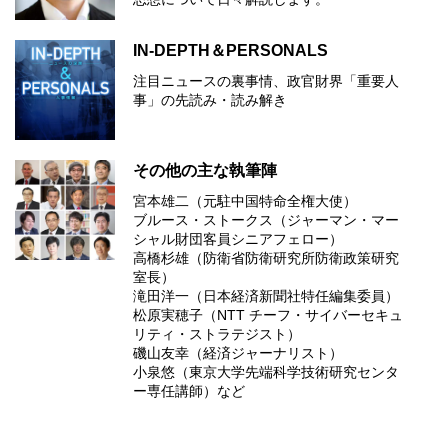
IN-DEPTH＆PERSONALS
注目ニュースの裏事情、政官財界「重要人
事」の先読み・読み解き
その他の主な執筆陣
宮本雄二（元駐中国特命全権大使）
ブルース・ストークス（ジャーマン・マー
シャル財団客員シニアフェロー）
高橋杉雄（防衛省防衛研究所防衛政策研究
室長）
滝田洋一（日本経済新聞社特任編集委員）
松原実穂子（NTT チーフ・サイバーセキュ
リティ・ストラテジスト）
磯山友幸（経済ジャーナリスト）
小泉悠（東京大学先端科学技術研究センタ
ー専任講師）など