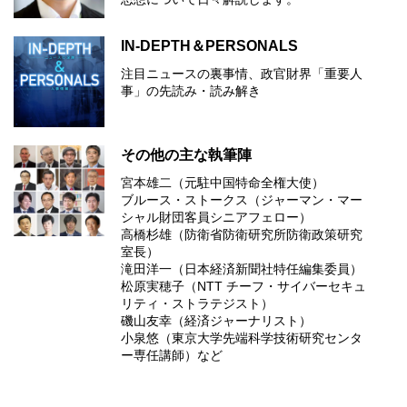
IN-DEPTH＆PERSONALS
注目ニュースの裏事情、政官財界「重要人
事」の先読み・読み解き
その他の主な執筆陣
宮本雄二（元駐中国特命全権大使）
ブルース・ストークス（ジャーマン・マー
シャル財団客員シニアフェロー）
高橋杉雄（防衛省防衛研究所防衛政策研究
室長）
滝田洋一（日本経済新聞社特任編集委員）
松原実穂子（NTT チーフ・サイバーセキュ
リティ・ストラテジスト）
磯山友幸（経済ジャーナリスト）
小泉悠（東京大学先端科学技術研究センタ
ー専任講師）など