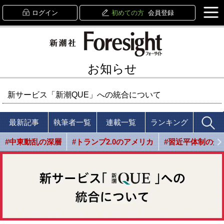
ログイン
初めての方
会員登録
お知らせ
新サービス「新潮QUE」への統合について
最新記事
執筆者一覧
連載一覧
ランキング
#中東動乱の深層
#トランプ2.0のアメリカ
#習近平体制の光